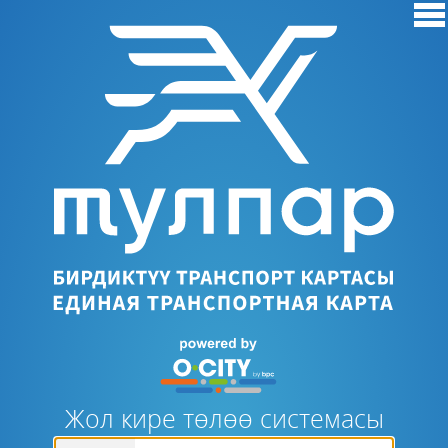
Жол кире төлөө системасы