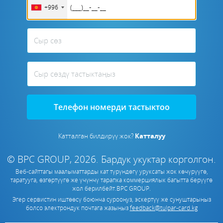
+996
Сыр сөз
Сыр сөздү тастыктаңыз
Телефон номерди тастыктоо
Катталган билдирүү жок?
Катталуу
© BPC GROUP, 2026.
Бардук укуктар корголгон.
Веб-сайттагы маалыматтарды кат түрүндөгү уруксаты жок көчүрүүгө,
таратууга, өзгөртүүгө же үчүнчү тарапка коммерциялык багытта берүүгө
жол берилбейт.
BPC GROUP
.
Эгер сервистин иштөөсү боюнча сурооңуз, эскертүү же сунуштарыңыз
болсо электрондук почтага жазыңыз
feedback@tulpar-card.kg